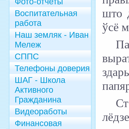
Фото-отчеты
што д
Воспитательная
работа
ўсё 
Наш земляк - Иван
П
Мележ
СППС
вы
ра
Телефоны доверия
здары
ШАГ - Школа
папя
Активного
Гражданина
Ст
Видеоработы
лёдзе
Финансовая