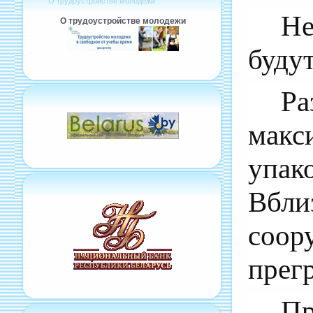
О трудоустройстве молодежи
Не
О трудоустройстве молодежи
будут
Р
макс
упак
Вбл
соор
прегр
Пр