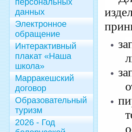
персональных
изд
данных
Электронное
прин
обращение
за
Интерактивный
плакат «Наша
л
школа»
за
Марракешский
о
договор
пи
Образовательный
туризм
т
2026 - Год
о