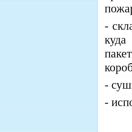
пожа
- ск
куда
паке
короб
- суш
- исп