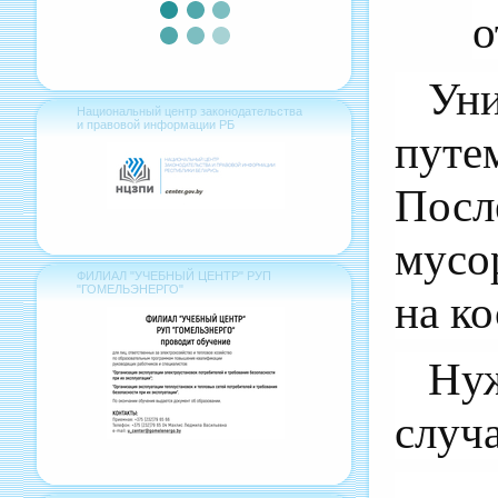
о
Ун
Национальный центр законодательства
и правовой информации РБ
путем
Посл
мусо
ФИЛИАЛ "УЧЕБНЫЙ ЦЕНТР" РУП
"ГОМЕЛЬЭНЕРГО"
на ко
Ну
случ