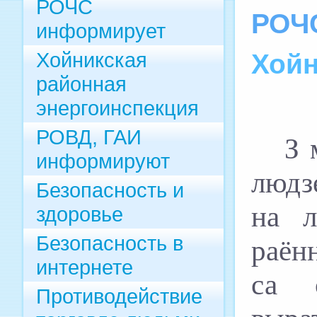
РОЧС
РОЧ
информирует
Хойникская
Хойн
районная
энергоинспекция
РОВД, ГАИ
З 
информируют
людз
Безопасность и
на л
здоровье
Безопасность в
раён
интернете
са 
Противодействие