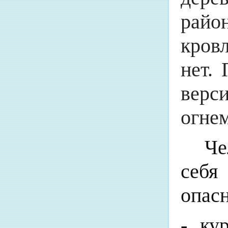
район
кров
нет.
верс
огне
Че
себя
опас
- ку