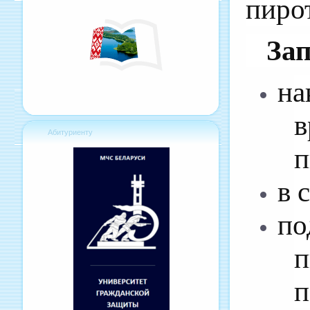
пиро
За
на
в
Абитуриенту
п
в 
по
п
п