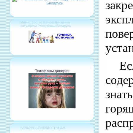
закр
эксп
Министерство по чрезвычайным
ситуациям Республики Беларусь
пове
устан
Ес
Телефоны доверия
соде
знат
горя
рас
БЕЛАРУСЬ БИБЛИОТЕЧНАЯ