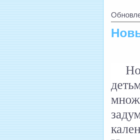
Обновле
Новы
Но
деть
множ
заду
кале