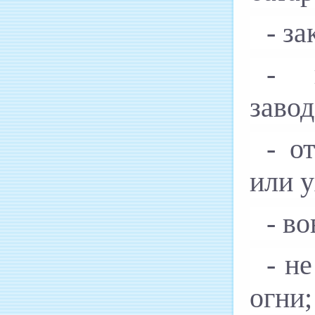
- з
- и
завод
- о
или у
- в
- н
огни;