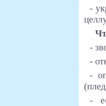
- у
целл
Чт
- з
- о
- о
(плед
- е