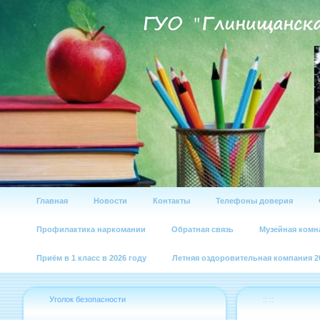
Главная
Новости
Контакты
Телефоны доверия
Профилактика наркомании
Обратная связь
Музейная комн
Приём в 1 класс в 2026 году
Летняя оздоровительная компания 2
Уголок безопасности
:: ::