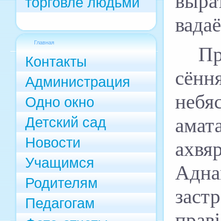
выра
торговле людьми
вадаё
Главная
Пр
Контакты
сённ
Администрация
небя
Одно окно
Детский сад
амат
Новости
ахвя
Учащимся
Адн
Родителям
заст
Педагогам
праві