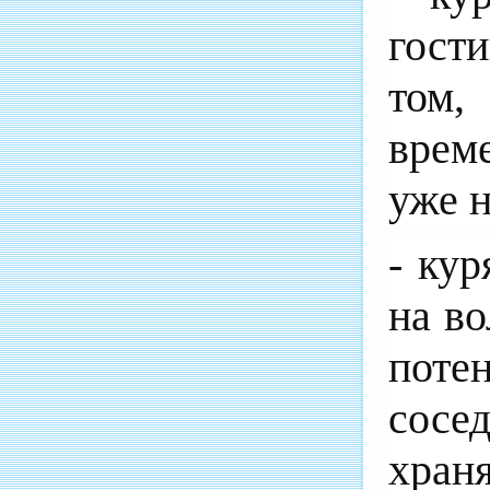
гост
том,
врем
уже н
- ку
на во
поте
сосе
хран