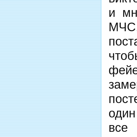
и мн
МЧС
пост
чтоб
фейе
заме
пост
один
все