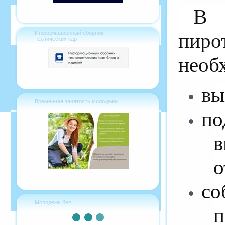
В 
пиро
Информационный сборник
технических карт
необ
вы
Временная занятость молодежи
по
в
о
с
Молодежь.бел.
п