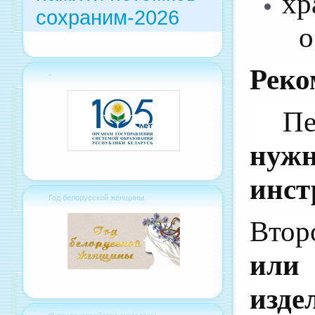
хр
сохраним-2026
о
Реко
-
Пе
нужн
инст
Год белорусской женщины
Втор
или
изде