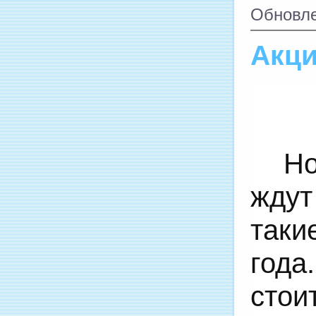
Обновле
Акци
Но
ждут
таки
года
сто