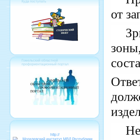
Куда поступать
от з
Зр
зоны
соста
Гомельский областной
профориентационный портал
Отве
долж
изде
Не
http://