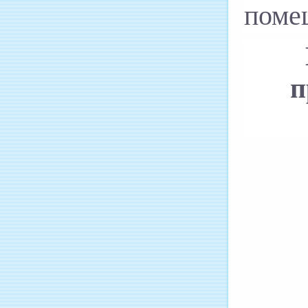
помещ
п