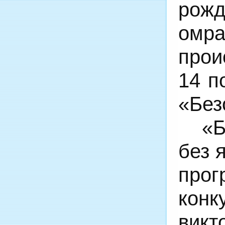
рожд
омр
прои
14 п
«Без
«Б
без 
прог
конк
викт