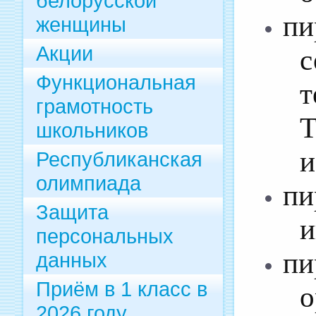
белорусской
п
женщины
Акции
Функциональная
т
грамотность
Т
школьников
и
Республиканская
олимпиада
пи
Защита
и
персональных
пи
данных
Приём в 1 класс в
о
2026 году