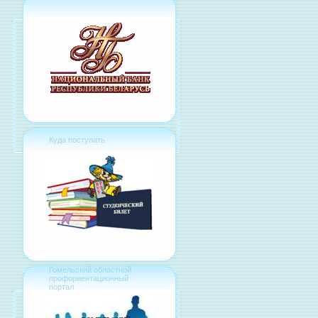
Куда поступать
Гомельский областной
профориентационный
портал