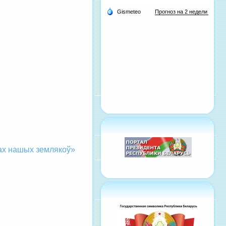
сах нашых землякоў»