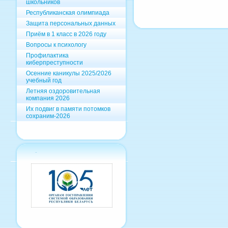
школьников
Республиканская олимпиада
Защита персональных данных
Приём в 1 класс в 2026 году
Вопросы к психологу
Профилактика
киберпреступности
Осенние каникулы 2025/2026
учебный год
Летняя оздоровительная
компания 2026
Их подвиг в памяти потомков
сохраним-2026
-