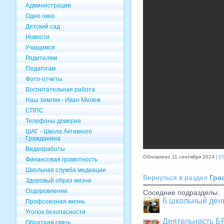
Администрация
Одно окно
Детский сад
Новости
Учащимся
Родителям
Педагогам
Фото-отчеты
Воспитательная работа
Наш земляк - Иван Мележ
СППС
Телефоны доверия
ШАГ - Школа Активного
Гражданина
Видеоработы
Обновлено 11 сентября 2024
[П
Финансовая грамотность
Школьная служба медиации
Вернуться в раздел
Гра
Здоровый образ жизни
Оздоровление
Соседние подразделы:
6 школьный ден
Профсоюзная жизнь
Уголок безопасности
Деятельность 
Обратная связь