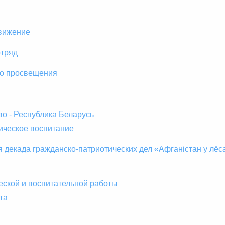
вижение
отряд
о просвещения
о - Республика Беларусь
ическое воспитание
 декада гражданско-патриотических дел «Афганістан у лё
еской и воспитательной работы
та