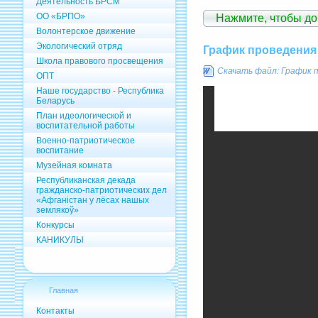
Деятельность БРСМ
ОО «БРПО»
Нажмите, чтобы д
Волонтерское движение
Экологический отряд
График проведения
Школа правового просвещения
Скачать файл: График 
ОПТ
Наше государство - Республика
Беларусь
План идеологической и
воспитательной работы
Военно-патриотическое
воспитание
Музейная комната
Республиканская декада
гражданско-патриотических дел
«Афганістан у лёсах нашых
землякоў»
Конкурсы
КАНИКУЛЫ
Главная
Контакты