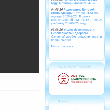
году
: Мониторинговая таблица
04.08.26
Родителям: Деловой
стиль одежды
: Каталог школьной
одежды 2026-2027. В целях
своевременной подготовки к новому
учебному 2026/2027 году..
03.08.26
Уголок безопасности:
Безопасность и здоровье
:
Сахарный диабет: виды, признаки и
профилактика
Посмотреть все
ГОД БЛАГОУСТРОЙСТВА
Погода