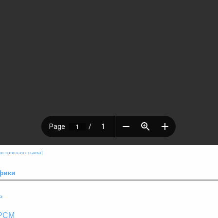
остоянная ссылка]
фики
ь
БРСМ