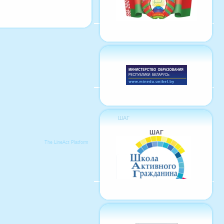
ШАГ
ШАГ
The LineAct Platform