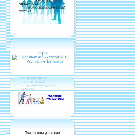
http://
Министерство по
чрезвычайным
ситуациям Республики
Беларусь
Телефоны доверия