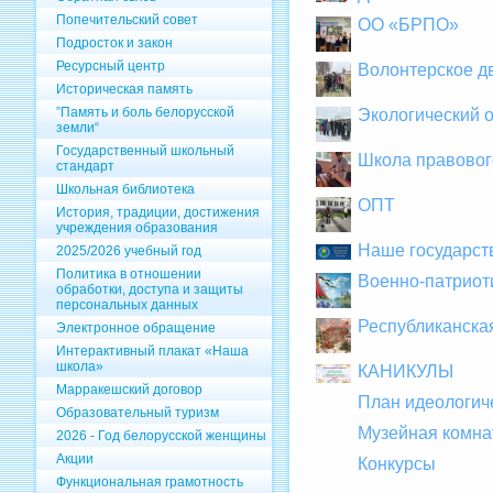
Попечительский совет
ОО «БРПО»
Подросток и закон
Ресурсный центр
Волонтерское д
Историческая память
”Память и боль белорусской
Экологический 
земли“
Государственный школьный
Школа правовог
стандарт
Школьная библиотека
ОПТ
История, традиции, достижения
учреждения образования
Наше государств
2025/2026 учебный год
Политика в отношении
Военно-патриот
обработки, доступа и защиты
персональных данных
Республиканская
Электронное обращение
Интерактивный плакат «Наша
школа»
КАНИКУЛЫ
Марракешский договор
План идеологич
Образовательный туризм
Музейная комна
2026 - Год белорусской женщины
Акции
Конкурсы
Функциональная грамотность