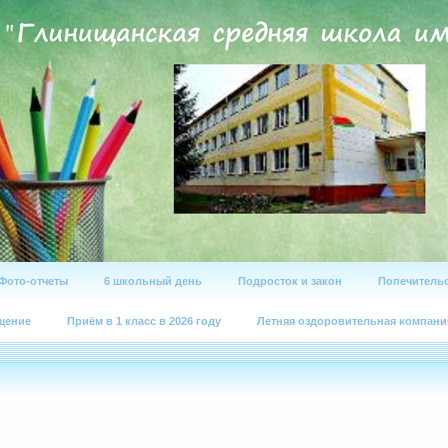
Фото-отчеты
6 школьный день
Подросток и закон
Попечительс
щение
Приём в 1 класс в 2026 году
Летняя оздоровительная компани