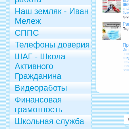
Все
ДЕ
Наш земляк - Иван
инф
бук
дру
Мележ
Ра
Под
СППС
Телефоны доверия
Пр
Инт
ШАГ - Школа
нар
род
нез
Активного
нар
вещ
Гражданина
Видеоработы
Финансовая
грамотность
Н
Школьная служба
Ка