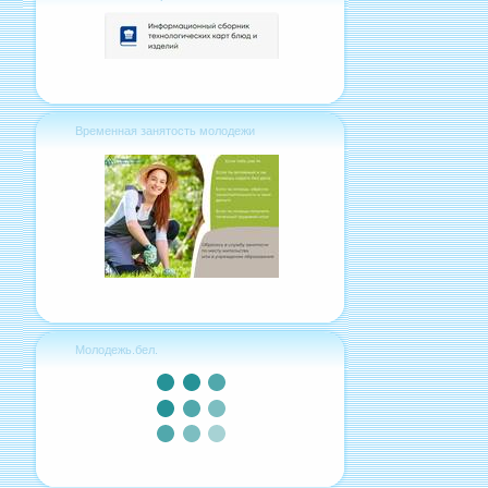
Временная занятость молодежи
Молодежь.бел.