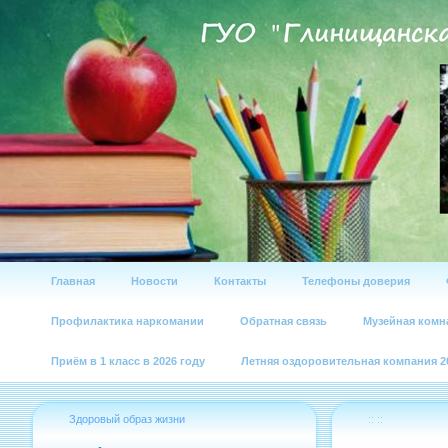
Главная
Новости
Контакты
Телефоны доверия
Профилактика наркомании
Обратная связь
Музейная комн
Приём в 1 класс в 2026 году
Летняя оздоровительная компания 2
Здоровый образ жизни
:: ::