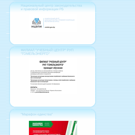
Национальный центр законодательства
и правовой информации РБ
ФИЛИАЛ "УЧЕБНЫЙ ЦЕНТР" РУП
"ГОМЕЛЬЭНЕРГО"
"Марафон единства"