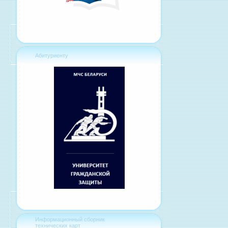
Абитуриенту
Информационный сборник
технических карт