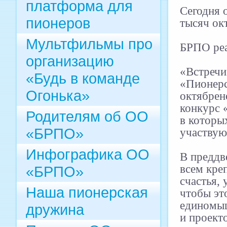
платформа для
Сегодня 
пионеров
тысяч ок
Мультфильмы про
БРПО реа
организацию
«Встречи 
«Будь в команде
«Пионерс
Огонька»
октябрен
конкурс 
Родителям об ОО
в которы
«БРПО»
участвую
Инфографика ОО
В преддв
всем кре
«БРПО»
счастья, 
Наша пионерская
чтобы эт
единомыш
дружина
и проект