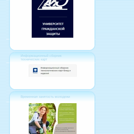
Информационный сборник
технических карт
Временная занятость молодежи