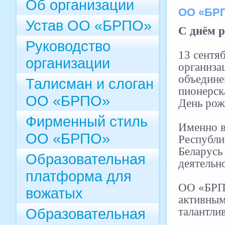
Об организации
ОО «БР
Устав ОО «БРПО»
С днём 
Руководство
13 сентя
организации
организа
объедине
Талисман и слоган
пионерск
ОО «БРПО»
День рож
Фирменный стиль
Именно в
ОО «БРПО»
Республи
Беларусь
Образовательная
деятельн
платформа для
ОО «БРП
вожатых
активным
талантли
Образовательная