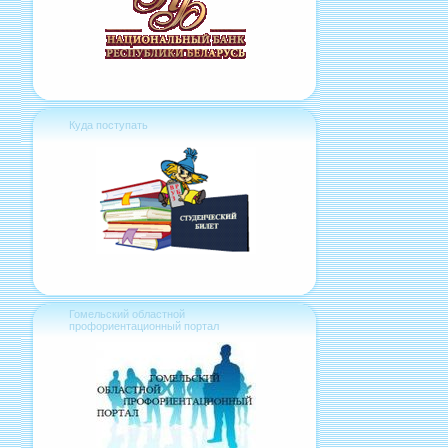
Куда поступать
Гомельский областной
профориентационный портал