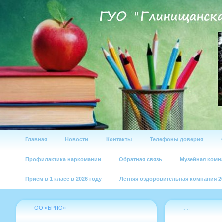
Главная
Новости
Контакты
Телефоны доверия
Профилактика наркомании
Обратная связь
Музейная комн
Приём в 1 класс в 2026 году
Летняя оздоровительная компания 2
ОО «БРПО»
:: ::